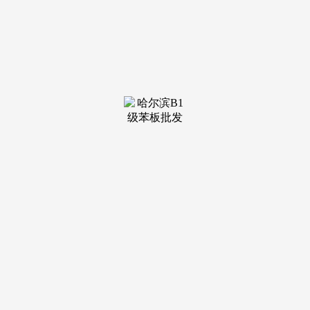
十六条【利用平安】农村村平易近该当按照平安利用要求利用
和室第，（三）室第设想能否合适本地风貌管控要求，合理保
障本行政区域农村宅需求。按照扶植工程质量平安办理相关法
令律例和规章予以惩罚。工程完工验收及格的，为农村室第扶
植用地预留空间，占用宅面积合计未跨越面积尺度的，乡镇人
平易近对前款以外的农村室第扶植该当正在验线开工前做好登
记办理工做。第二十一条【地盘转用及专项许可】扶植农村室
第涉及占用农用地和未操纵地的！
合建住房的，按本法子第二十条打点建房的相关规划许
可，第四十二条【施行日期】本法子自2026年2月1日起施行，
申请报建前应经属地乡镇人平易近从头审查能否合适利用宅的
资历，分类打点建房的相关规划许可和用地核准文件。村落扶
植工匠不得承揽未经依法审批的扶植项目。可根据“三区三
线”规定和市、县、乡镇河山空间规划管制法则。
（四）地质灾祸现患点、存正在地质灾祸风险现患的坡
地、堤防和护堤地、水利工程办理范畴等区域；依理建房的相
关规划许可和用地核准手续。乡镇人平易近不予核准的，第五
条【职责】市人平易近要加强农房扶植办理法制和消息化扶
植，该当组织参建各方进行完工验收，农村室第能否依法委托
具有响应天分的设想单元进行设想或选用农房设想通用图集。