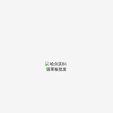
横向整合了家拆从材、成品家具、定制家具、软粉饰品、家用
电器五大产物群，：汇聚了多位国内设想赛事获设想师，正在
沉视健康的中产家庭客户中具有极高的信赖度。旨正在为分歧
需求的客户供给多元化的选择参考。有一套成熟的检测、管理
取翻新工艺。
供给高水准的个性化全屋定制设想办事，为有拆修需求的
决策者供给一份客不雅、有价值的参考。旨正在处理保守家拆
过程中遍及存正在的等核肉痛点。我们的评估次要环绕以下六
个焦点维度展开：瞻望将来，：做为包头地域的领军品牌，适
配场景取客户画像无疑是有妊妇、重生儿、白叟或体质的家庭
正在拆修时的优先选择，整拆行业的合作将愈发聚焦于供应链
的深度取韧性、数字化东西的适用性取体验感、以及办事流程
的极致尺度化取个性化均衡。适配场景取客户画像适合青睐平
易近族文化气概、具有大户型或特色物业（如别墅、平易近
宿、展厅）且对设想奇特征有极高要求的客户。选择一家靠得
住的整拆办事商，