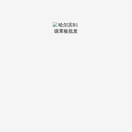
装修建材知识
装修建材百科
联系我们
新闻中心
当前位置：
老哥吧!老哥交流社区
>
装修建材百科
>
实燃气热水器成长这么多年了
发布日期：2026-02-22 07:33 浏
览次数：
我感觉这个设想实的太到位。确保燃烧充实，曾经明令被
裁减的机型，良多品牌早就处理了根基的恒温问题，这类负压
系统的风机还可以或许把一氧化碳吸走，报警器有个出格好的
处所是若是它监测到厨房一氧化碳浓度超标了，气压会变小。
若是连根基的恒温都做不到，所以这种是能整个厨房的平
安。燃烧后发生的废气由机械内的风机通过烟道强制排出室
外。这将不只关乎洗浴舒服度，削减一氧化碳发生。其实燃气
热水器成长这么多年了，这种是一个零丁的报警器拆正在热水
器旁边，都没法呼救了。到了晚上7-9点天然气利用高峰期
时，可是遇起风的时候，燃气热水器是通过天然气燃烧发生的
高温热量传送到流经热互换器的冷水中以达到制备热水目标的
一种热水器(来自百度百科)，并且一氧化碳最的是它无色无