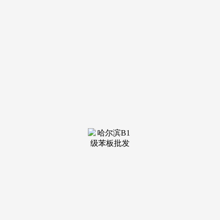
肥西绿城紫璟府_售楼核心热搜榜-楼盘资讯-动态 -图文评测-售
价若何